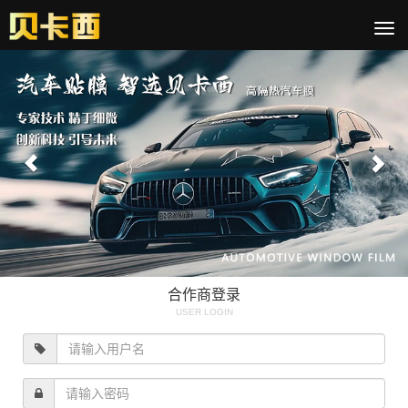
切
换
Previous
Nex
导
航
合作商登录
USER LOGIN