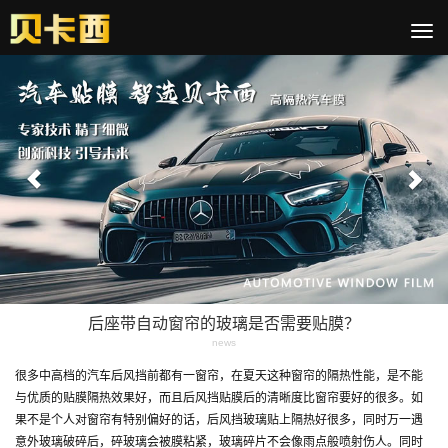
切
换
Previous
Nex
导
航
后座带自动窗帘的玻璃是否需要贴膜？
news
很多中高档的汽车后风挡前都有一窗帘，在夏天这种窗帘的隔热性能，是不能
与优质的贴膜隔热效果好，而且后风挡贴膜后的清晰度比窗帘要好的很多。如
果不是个人对窗帘有特别偏好的话，后风挡玻璃贴上隔热好很多，同时万一遇
意外玻璃破碎后，碎玻璃会被膜粘紧，玻璃碎片不会像雨点般喷射伤人。同时